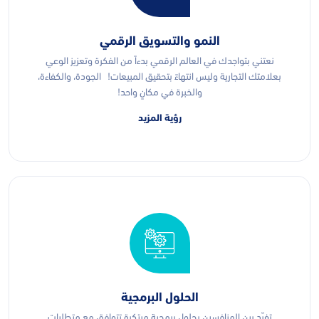
النمو والتسويق الرقمي
نعتني بتواجدك في العالم الرقمي بدءاً من الفكرة وتعزيز الوعي
بعلامتك التجارية وليس انتهاءً بتحقيق المبيعات! الجودة، والكفاءة،
والخبرة في مكانٍ واحد!
رؤية المزيد
الحلول البرمجية
تفرّد بين المنافسين بحلول برمجية مبتكرة تتوافق مع متطلبات