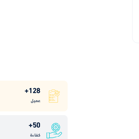
+
128
عميل
+
50
كفاءة