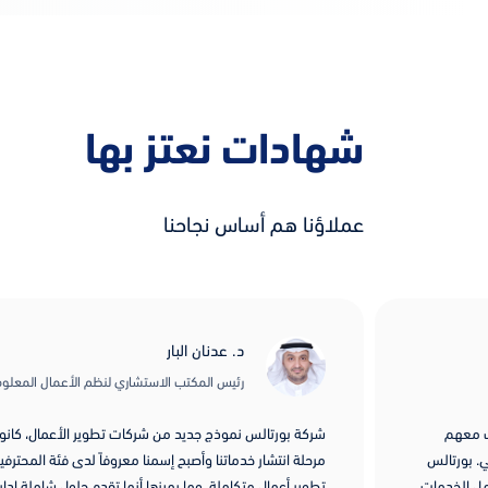
شهادات نعتز بها
عملاؤنا هم أساس نجاحنا
د. عدنان البار
رئيس المكتب الاستشاري لنظم الأعمال المعلوم
رك معهم
شركة بورتالس نموذج جديد من شركات تطوير الأعمال، كانوا 
. بورتالس
مرحلة انتشار خدماتنا وأصبح إسمنا معروفاً لدى فئة المحترفي
امل الخدمات
تطوير أعمال متكاملة، وما يميزها أنها تقدم حلول شاملة إداري