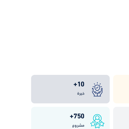
+
10
خبرة
+
750
مشروع