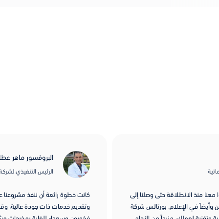
البروفسور ماهر عطار
اتية
الرئيس التنفيذي لشركة iointelligents
معنا منذ الانطلاقة حتى وصلنا إلى
كانت خطوة رائعة أن ننفذ مشروعنا عبر
ن وأيضاً في الإعلام. بورتالس شركة
وتقديم خدمات ذات جودة عالية، وقدر
ة وتقنية لعملك. مزيداً من النجاح
فخورون وسعداء للغاية بمخرجات مشرو