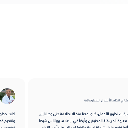
البروفسور ماهر عطار
اتية
الرئيس التنفيذي لشركة iointelligents
معنا منذ الانطلاقة حتى وصلنا إلى
كانت خطوة رائعة أن ننفذ مشروعنا عبر
ن وأيضاً في الإعلام. بورتالس شركة
وتقديم خدمات ذات جودة عالية، وقدر
ة وتقنية لعملك. مزيداً من النجاح
فخورون وسعداء للغاية بمخرجات مشرو