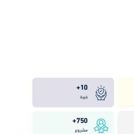
+
10
خبرة
+
750
مشروع