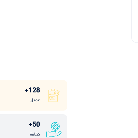
+
128
عميل
+
50
كفاءة