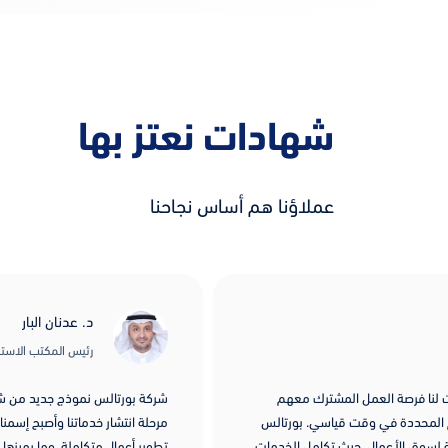
شهادات نعتز بها
عملاؤنا هم أساس نجاحنا
د. عدنان البار
رئيس المكتب الاستشاري لنظم الأعمال المعلوم
رك معهم
شركة بورتالس نموذج جديد من شركات تطوير الأعمال، كانوا 
. بورتالس
مرحلة انتشار خدماتنا وأصبح إسمنا معروفاً لدى فئة المحترفي
امل الخدمات
تطوير أعمال متكاملة، وما يميزها أنها تقدم حلول شاملة إداري