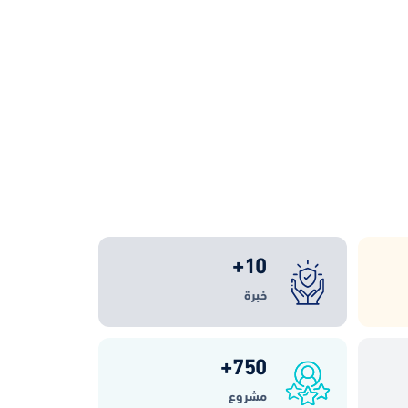
+
10
خبرة
+
750
مشروع