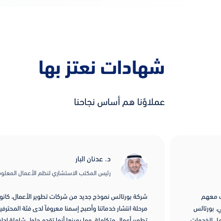
شهادات نعتز بها
عملاؤنا هم أساس نجاحنا
د. عدنان البار
رئيس المكتب الاستشاري لنظم الأعمال المعلوم
رك معهم
شركة بورتالس نموذج جديد من شركات تطوير الأعمال، كانوا 
. بورتالس
مرحلة انتشار خدماتنا وأصبح إسمنا معروفاً لدى فئة المحترفي
امل الخدمات
تطوير أعمال متكاملة، وما يميزها أنها تقدم حلول شاملة إداري