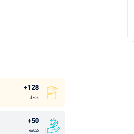
+
128
عميل
+
50
كفاءة