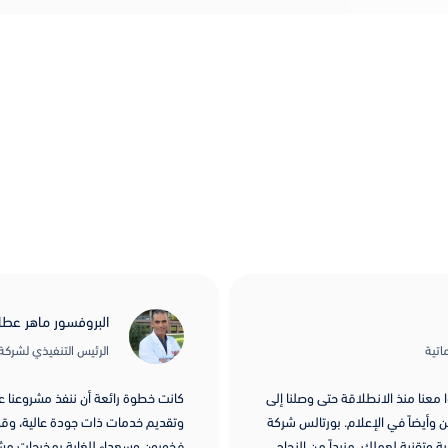
البروفسور ماهر عطار
اتية
الرئيس التنفيذي لشركة iointelligents
معنا منذ الانطلاقة حتى وصلنا إلى
كانت خطوة رائعة أن ننفذ مشروعنا عبر
ن وأيضاً في الإعلام. بورتالس شركة
وتقديم خدمات ذات جودة عالية، وقدر
ة وتقنية لعملك. مزيداً من النجاح
فخورون وسعداء للغاية بمخرجات مشرو