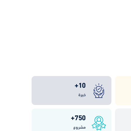
+
10
خبرة
+
750
مشروع