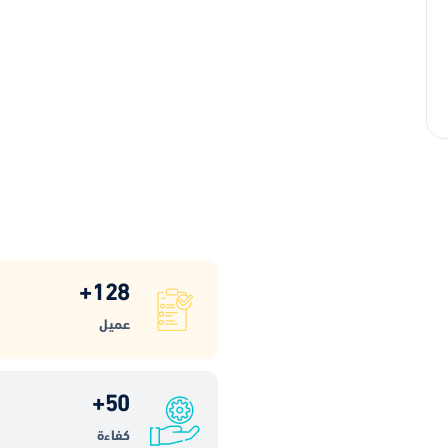
+
128
عميل
+
50
كفاءة