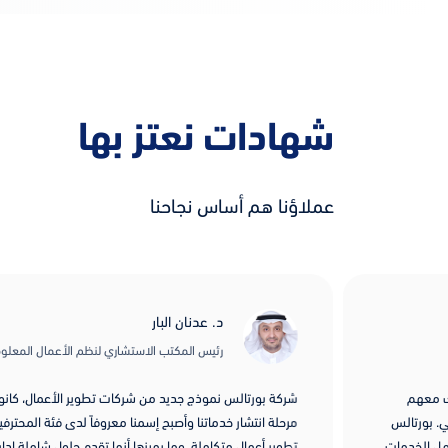
شهادات نعتز بها
عملاؤنا هم أساس نجاحنا
د. عدنان البار
رئيس المكتب الاستشاري لنظم الأعمال المعلوم
رك معهم
شركة بورتالس نموذج جديد من شركات تطوير الأعمال، كانوا 
. بورتالس
مرحلة انتشار خدماتنا وأصبح إسمنا معروفاً لدى فئة المحترفي
امل الخدمات
تطوير أعمال متكاملة، وما يميزها أنها تقدم حلول شاملة إداري