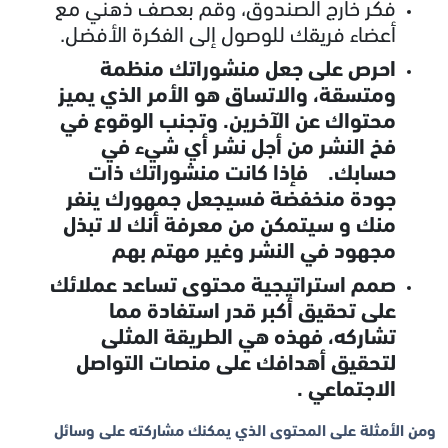
فكر خارج الصندوق، وقم بعصف ذهني مع
أعضاء فريقك للوصول إلى الفكرة الأفضل.
احرص على جعل منشوراتك منظمة
ومتسقة، والاتساق هو الأمر الذي يميز
محتواك عن الآخرين. وتجنب الوقوع في
فخ النشر من أجل نشر أي شيء في
حسابك. فإذا كانت منشوراتك ذات
جودة منخفضة فسيجعل جمهورك ينفر
منك و سيتمكن من معرفة أنك لا تبذل
مجهود في النشر وغير مهتم بهم
صمم استراتيجية محتوى تساعد عملائك
على تحقيق أكبر قدر استفادة مما
تشاركه، فهذه هي الطريقة المثلى
لتحقيق أهدافك على منصات التواصل
الاجتماعي .
ومن الأمثلة على المحتوى الذي يمكنك مشاركته على وسائل