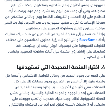
جمهورهم، وقس أدائهم وتابع نشاطهم وتفاعلهم. يمكنك أن تتابع
محتواهم، وفي أي وقت من اليوم يتم نشره، وكم مرة. ويمكنك أيضًا
الاطلاع على آراء العملاء والتقييمات الخاصة بهم، وبالتالي ستتمكن من
معرفة الإحباطات التي لا يرغبها جمهورك ولا يريد التعرض لها. ولا تنسى
مراقبة مستوى تفاعل ومشاركة الجمهور على حساباتهم
وإذا كنت تسعى إلى معرفة المزيد من التفاصيل عن منافسيك، فعليك
بأداة
BuzzSumo
والتي تتيح لك رؤية محتوى المنافسين على مختلف
القنوات التسويقية مثل فيسبوك، تويتر، لينكد إن، بينترست، كما
تساعدك على إنشاء رؤى مفيدة حول آليات مشاركة الجمهور، واعتماد
أفضل أفكارهم.
4. اختيار المنصة الصحيحة التي تستهدفها
على الرغم من وجود العديد من وسائل التواصل الاجتماعي وأهمية كل
واحدة منها؛ إلا أنه ليس من الضروري وجود حسابات لك على كل
المنصات، ففي كثير من الأحيان تتسبب إدارة ومتابعة العديد من
المنصات في إهدار الجهود والموارد المالية والبشرية، وبالتالي فشل
الخطة التسويقية. لذلك وجب عليك كمدرب أن تصب جهودك على
منصتين أو 3 منصات رئيسية تحقق قدر أكبر من الاهتمام والانتشار و