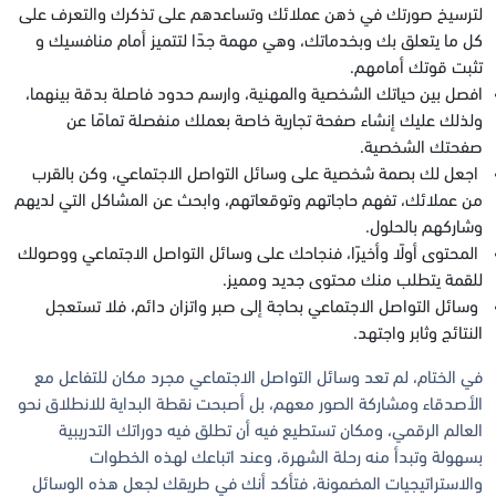
لترسيخ صورتك في ذهن عملائك وتساعدهم على تذكرك والتعرف على
كل ما يتعلق بك وبخدماتك، وهي مهمة جدًا لتتميز أمام منافسيك و
تثبت قوتك أمامهم.
افصل بين حياتك الشخصية والمهنية، وارسم حدود فاصلة بدقة بينهما،
ولذلك عليك إنشاء صفحة تجارية خاصة بعملك منفصلة تمامًا عن
صفحتك الشخصية.
اجعل لك بصمة شخصية على وسائل التواصل الاجتماعي، وكن بالقرب
من عملائك، تفهم حاجاتهم وتوقعاتهم، وابحث عن المشاكل التي لديهم
وشاركهم بالحلول.
المحتوى أولًا وأخيرًا، فنجاحك على وسائل التواصل الاجتماعي ووصولك
للقمة يتطلب منك محتوى جديد ومميز.
وسائل التواصل الاجتماعي بحاجة إلى صبر واتزان دائم، فلا تستعجل
النتائج وثابر واجتهد.
في الختام، لم تعد وسائل التواصل الاجتماعي مجرد مكان للتفاعل مع
الأصدقاء ومشاركة الصور معهم، بل أصبحت نقطة البداية للانطلاق نحو
العالم الرقمي، ومكان تستطيع فيه أن تطلق فيه دوراتك التدريبية
بسهولة وتبدأ منه رحلة الشهرة، وعند اتباعك لهذه الخطوات
والاستراتيجيات المضمونة، فتأكد أنك في طريقك لجعل هذه الوسائل