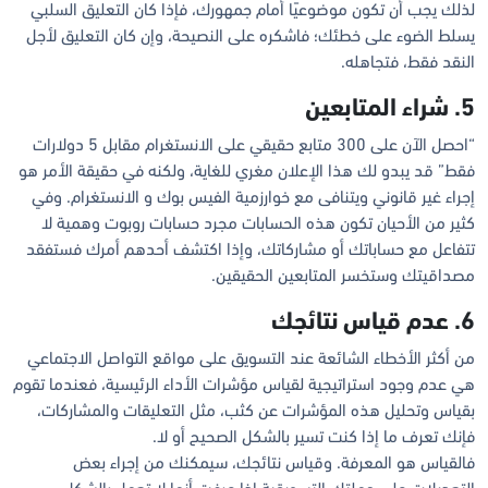
لذلك يجب أن تكون موضوعيًا أمام جمهورك، فإذا كان التعليق السلبي
يسلط الضوء على خطئك؛ فاشكره على النصيحة، وإن كان التعليق لأجل
النقد فقط، فتجاهله.
5. شراء المتابعين
“احصل الآن على 300 متابع حقيقي على الانستغرام مقابل 5 دولارات
فقط” قد يبدو لك هذا الإعلان مغري للغاية، ولكنه في حقيقة الأمر هو
إجراء غير قانوني ويتنافى مع خوارزمية الفيس بوك و الانستغرام. وفي
كثير من الأحيان تكون هذه الحسابات مجرد حسابات روبوت وهمية لا
تتفاعل مع حساباتك أو مشاركاتك، وإذا اكتشف أحدهم أمرك فستفقد
مصداقيتك وستخسر المتابعين الحقيقين.
6. عدم قياس نتائجك
من أكثر الأخطاء الشائعة عند التسويق على مواقع التواصل الاجتماعي
هي عدم وجود استراتيجية لقياس مؤشرات الأداء الرئيسية، فعندما تقوم
بقياس وتحليل هذه المؤشرات عن كثب، مثل التعليقات والمشاركات،
فإنك تعرف ما إذا كنت تسير بالشكل الصحيح أو لا.
فالقياس هو المعرفة. وقياس نتائجك، سيمكنك من إجراء بعض