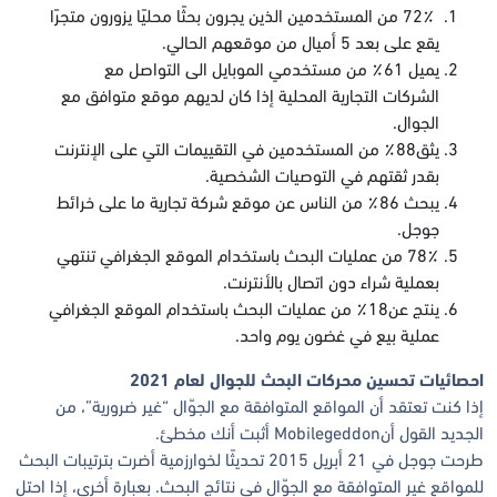
72٪ من المستخدمين الذين يجرون بحثًا محليًا يزورون متجرًا
يقع على بعد 5 أميال من موقعهم الحالي.
يميل 61٪ من مستخدمي الموبايل الى التواصل مع
الشركات التجارية المحلية إذا كان لديهم موقع متوافق مع
الجوال.
يثق88٪ من المستخدمين في التقييمات التي على الإنترنت
بقدر ثقتهم في التوصيات الشخصية.
يبحث 86٪ من الناس عن موقع شركة تجارية ما على خرائط
جوجل.
78٪ من عمليات البحث باستخدام الموقع الجغرافي تنتهي
بعملية شراء دون اتصال بالأنترنت.
ينتج عن18٪ من عمليات البحث باستخدام الموقع الجغرافي
عملية بيع في غضون يوم واحد.
احصائيات تحسين محركات البحث للجوال لعام 2021
إذا كنت تعتقد أن المواقع المتوافقة مع الجوّال “غير ضرورية”، من
الجديد القول أنMobilegeddon أثبت أنك مخطئ.
طرحت جوجل في 21 أبريل 2015 تحديثًا لخوارزمية أضرت بترتيبات البحث
للمواقع غير المتوافقة مع الجوّال في نتائج البحث. بعبارة أخرى، إذا احتل