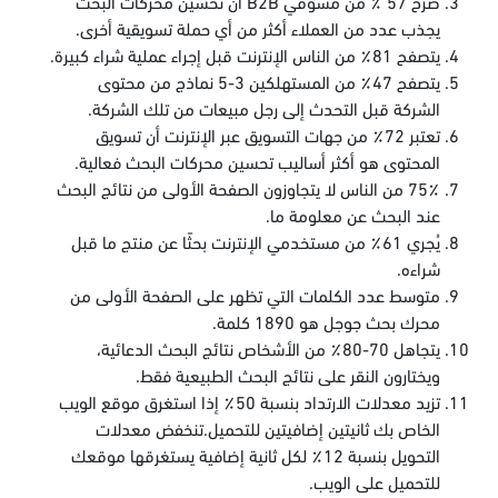
صرح 57 ٪ من مسوقي B2B أن تحسين محركات البحث
يجذب عدد من العملاء أكثر من أي حملة تسويقية أخرى.
يتصفح 81٪ من الناس الإنترنت قبل إجراء عملية شراء كبيرة.
يتصفح 47٪ من المستهلكين 3-5 نماذج من محتوى
الشركة قبل التحدث إلى رجل مبيعات من تلك الشركة.
تعتبر 72٪ من جهات التسويق عبر الإنترنت أن تسويق
المحتوى هو أكثر أساليب تحسين محركات البحث فعالية.
75٪ من الناس لا يتجاوزون الصفحة الأولى من نتائج البحث
عند البحث عن معلومة ما.
يُجري 61٪ من مستخدمي الإنترنت بحثًا عن منتج ما قبل
شراءه.
متوسط عدد الكلمات التي تظهر على الصفحة الأولى من
محرك بحث جوجل هو 1890 كلمة.
يتجاهل 70-80٪ من الأشخاص نتائج البحث الدعائية،
ويختارون النقر على نتائج البحث الطبيعية فقط.
تزيد معدلات الارتداد بنسبة 50٪ إذا استغرق موقع الويب
الخاص بك ثانيتين إضافيتين للتحميل.تنخفض معدلات
التحويل بنسبة 12٪ لكل ثانية إضافية يستغرقها موقعك
للتحميل على الويب.