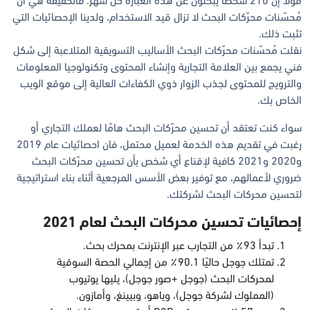
قولاً إن 210 شخصًا يبحثون عن هذه العبارة كل شهر. فالحقيقة هي أن
مُحسّنات محرّكات البحث لا تزال قيد الاستخدام، ولدينا الإحصائيات التي
تثبت ذلك.
نقلت مُحسّنات محرّكات البحث الأساليب التسويقية المتلاعبة إلى شكل
فني يجمع بين العلامة التجارية وإنشاء المحتوى وتكنولوجيا المعلومات
والترويج للمحتوى لجذب الزوار ذوي الكفاءات العالية إلى موقع الويب
الخاص بك.
سواء كنت تعتقد أن تحسين محرّكات البحث هامًا لعملك التجاري أو
رغبت في تقديم هذه الخدمة لعميل محتمل، فان احصائيات عام 2019
و2020 و2021 كافية لإقناع أي شخص بأن تحسين محرّكات البحث
ضروري لأعمالهم، مع توفير بعض الأسس المرجعية أثناء بناء استراتيجية
لتحسين محركات البحث لشركتك.
إحصائيات تحسين محركات البحث لعام 2021
تبدأ 93٪ من التجارب عبر الإنترنت بمحرك بحث.
تمتلك جوجل حاليًا 90.1٪ من إجمالي الحصة السوقية
لمحركات البحث (جوجل +صور جوجل)، يليها يوتيوب
(المملوك لشركة جوجل)، وياهو، وبيينغ، وأمازون.