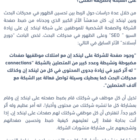
على الشبكة بالطريقة المثلى؟
من خلال عدة دراسات حول الربط بين تحسين الظهور في محركات البحث
وبين لينكد إن، كان مدهشاً الأثر الكبير الذي وجدناه من ضبط صفحة
الشركة والصفحة الشخصية للموظفين على شبكة لينكد إن على زيادة
السيو ” SEO” وعلى الظهور في محركات البحث. لخص الباحث “جورج
أبسلاند” الأثر السابق في التالي:
“
وجود صفحة للشركة على لينكد إن مع امتلاك موظفيها صفحات
مضبوطة ونشيطة وعدد كبير من المتصلين بالشبكة
“connections
“
له أثر كبير في زيادة جدوى المحتوى في كل من لينكد إن وكذلك
محركات البحث كما يعطيك وسيلة تواصل فعالة عبر الشبكة مع
آلاف المتصلين
“.
تخيل أن كل موظف في شركتك قام بضبط صفحته على لينكد إن وقام
بمشاركة كل ما تنشره شركتك من محتوى وأخبار!، انه أمر عظيم وله أثر
كبير جداً. لنفترض أن كل موظفي شركتك لهم صفحات على لينكد إن، إذا
أنت بحاجة فقط إلى تعليمهم كيفية ضبط وتحسين صفحاتهم
وتشجيعهم على مشاركة منشورات الشركة.