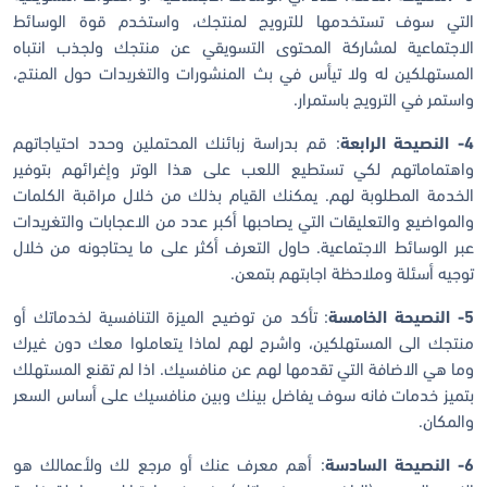
التي سوف تستخدمها للترويج لمنتجك، واستخدم قوة الوسائط
الاجتماعية لمشاركة المحتوى التسويقي عن منتجك ولجذب انتباه
المستهلكين له ولا تيأس في بث المنشورات والتغريدات حول المنتج،
واستمر في الترويج باستمرار.
4- النصيحة الرابعة
: قم بدراسة زبائنك المحتملين وحدد احتياجاتهم
واهتماماتهم لكي تستطيع اللعب على هذا الوتر وإغرائهم بتوفير
الخدمة المطلوبة لهم. يمكنك القيام بذلك من خلال مراقبة الكلمات
والمواضيع والتعليقات التي يصاحبها أكبر عدد من الاعجابات والتغريدات
عبر الوسائط الاجتماعية. حاول التعرف أكثر على ما يحتاجونه من خلال
توجيه أسئلة وملاحظة اجابتهم بتمعن.
5- النصيحة الخامسة
: تأكد من توضيح الميزة التنافسية لخدماتك أو
منتجك الى المستهلكين، واشرح لهم لماذا يتعاملوا معك دون غيرك
وما هي الاضافة التي تقدمها لهم عن منافسيك. اذا لم تقنع المستهلك
بتميز خدمات فانه سوف يفاضل بينك وبين منافسيك على أساس السعر
والمكان.
6- النصيحة السادسة
: أهم معرف عنك أو مرجع لك ولأعمالك هو