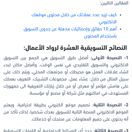
المقالين التاليين:
كيف تزيد عدد عملائك من خلال محتوى موقعك
الالكتروني
أهم 10 حقائق وإحصائيات مذهلة عن جدوى التسويق
باستخدام المحتوى
النصائح التسويقية العشرة لرواد الأعمال:
1- النصيحة الأولى:
أفضل طرق التسويق هي الجمع بين التسويق
الالكتروني والتسويق التقليدي في نفس الوقت، وأفضل مكان لبدء
انشاء علاقات العمل هو محيطك أو مجتمعك المحلي، ويتم ذلك على
سبيل المثال من خلال: عشاء عمل، مجموعات التشبيك، التعريف بعملك
على هامش مؤتمر أو معرض أو من خلال زيارتك التعريفية الى جمهورك
المستهدف في اماكنهم مثل شركة أو مصنع أو مؤسسة.
2- النصيحة الثانية
: تصميم موقع الكتروني بطريقة احترافية. ويعتبر
الموقع الالكتروني المنصة الثانية للتسويق بعدك شخصيا، لذلك تأكد من
أنه يحتوي على جميع المعلومات عن منتجك أو خدماتك.
3- النصيحة الثالثة
: حدد أي الوسائط الاجتماعية أو القنوات التسويقية