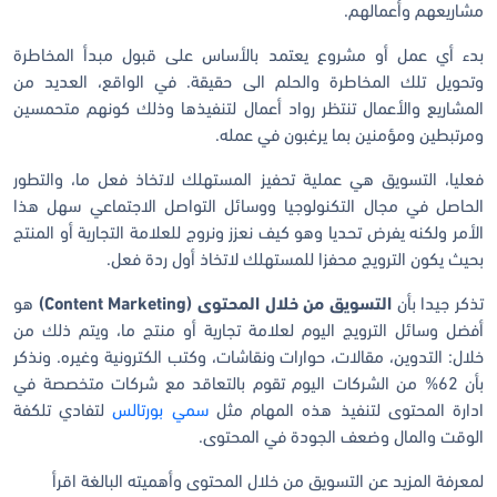
مشاريعهم وأعمالهم.
بدء أي عمل أو مشروع يعتمد بالأساس على قبول مبدأ المخاطرة
وتحويل تلك المخاطرة والحلم الى حقيقة. في الواقع، العديد من
المشاريع والأعمال تنتظر رواد أعمال لتنفيذها وذلك كونهم متحمسين
ومرتبطين ومؤمنين بما يرغبون في عمله.
فعليا، التسويق هي عملية تحفيز المستهلك لاتخاذ فعل ما، والتطور
الحاصل في مجال التكنولوجيا ووسائل التواصل الاجتماعي سهل هذا
الأمر ولكنه يفرض تحديا وهو كيف نعزز ونروج للعلامة التجارية أو المنتج
بحيث يكون الترويج محفزا للمستهلك لاتخاذ أول ردة فعل.
تذكر جيدا بأن
التسويق من خلال المحتوى (C
ontent Marketing
)
هو
أفضل وسائل الترويج اليوم لعلامة تجارية أو منتج ما، ويتم ذلك من
خلال: التدوين، مقالات، حوارات ونقاشات، وكتب الكترونية وغيره. ونذكر
بأن 62% من الشركات اليوم تقوم بالتعاقد مع شركات متخصصة في
ادارة المحتوى لتنفيذ هذه المهام مثل
سمي بورتالس
لتفادي تلكفة
الوقت والمال وضعف الجودة في المحتوى.
لمعرفة المزيد عن التسويق من خلال المحتوى وأهميته البالغة اقرأ