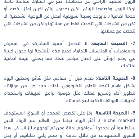
الزبون السعيد (الراضي عن خدماتك). ضع في اعتبارك معاملة خاصة
لهذا الزبون وخصوصا للزبائن الذين يجذبون زبائن اخرين (مثل: خصم أو
خدمة اضافية). لا يوجد وسيلة تسويقية أفضل من التوصية الشخصية. لا
تكن من الشركات التي تتحدث فقط عن عملائها ولكن من الشركات التي
تتحدث مع عملائها.
7- النصيحة السابعة
: لا تتجاهل أهمية المشاركة في المعرض
والمؤتمرات أو المناسبات التجارية، جميع هذه الأنشطة لها جدوى كبيرة
في وضع الزبائن على اتصال مباشر معك مما يعطي قيمة اضافية
لمنتجك.
8- النصيحة الثامنة
: تقدم قبل أن تتقادم، مثل شائع ومطبق اليوم
بشكل واسع نتيجة التطور التكنولوجي، لذلك حدد جزء من موازنتك
لتطوير أداء وتسريع عملك مثل حوسبة برامج المبيعات واستخدام
تطبيقات الهواتف الذكية لبيع خدماتك.
9- النصيحة التاسعة
: ركز على تخصص المحدد أو السوق المستهدف
(niche market )، أكثر الرواد نجاحا حول العالم هم الرواد الذين
يستطيعوا أن يحددوا أسواقهم بدقة ومن ثم توجههم للزبائن في هذا
السوق المستهدف من خلال خدمة أو منتج يلبي طلباتهم أو يحل