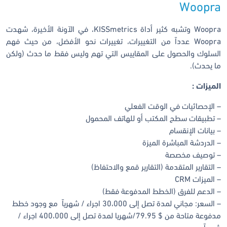
Woopra
Woopra وتشبه كثير أداة KISSmetrics، في الآونة الأخيرة، شهدت
Woopra عدداً من التغييرات، تغييرات نحو الأفضل، من حيث فهم
السلوك والحصول على المقاييس التي تهم وليس فقط ما حدث (ولكن
ما يحدث).
الميزات :
– الإحصائيات في الوقت الفعلي
– تطبيقات سطح المكتب أو للهاتف المحمول
– بيانات الإنقسام
– الدردشة المباشرة الميزة
– توصيف مخصصة
– التقارير المتقدمة (التقارير قمع والاحتفاظ)
– الميزات CRM
– الدعم للفرق (الخطط المدفوعة فقط)
– السعر: مجاني لمدة تصل إلى 30،000 اجراء / شهرياً مع وجود خطط
مدفوعة متاحة من $ 79.95/شهريا لمدة تصل إلى 400،000 اجراء /