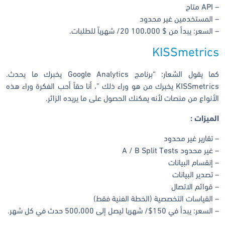
– API متاح
– المستخدمين غير محدود
– السعر: يبدأ من $ 100،000 20/ شهرياً للطلبات.
KISSmetrics
كما يقول الشعار: “برنامج Google Analytics يخبرك ما يحدث.
KISSmetrics يخبرك من هو وراء ذلك ”، أنا حقاً أحب الفكرة وراء هذه
الأنواع من منصات لأنه يمكنك الحصول على ما يريده الزائر.
الميزات :
– تقارير غير محدود
– غير محدود A / B Split Tests
– إنقسام البيانات
– تصدير البيانات
– قوائم الاتصال
– القياسات التخصصية (الخطة الفنية فقط)
– السعر: يبدأ في 150$/ شهريا ليصل إلى 500،000 حدث في كل شهر.