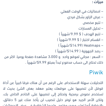
ميزات :
– احصائيات في الوقت الفعلي
– عرض الزاور بشكل فردي
– تتبع مخصص
– تحليل المسارات
– تتبع الهدف ( $ 9.99/شهرياً )
– انقسام اختبار ( $ 9.99/شهرياً )
– Heatmaps ($14.99/شهرياً )
– رصد الجهوزية ( 14.99$/شهرياً )
– السعر : مجاني لموقع واحد و 3،000 مشاهدة صفحة يوميا. اكثر من
ذلك تحتاج الى حساب مدفوع تبدأ بمبلغ 9.99$/شهرياً .
Piwik
التحليلات سهلة الاستخدام، على الرغم من أن هناك فرقا كبيراً عن أداة
قوقل لأن تنصيبها على موقعك يعتبر معقد بعض الشئ بحيث لا
تستخدم نصوص برمجية وتحتاج إلى تنصيبها على الخادم الخاص بك،
ولكن الأمر الجيد هو توفر دليل تنصيب لن يأخذ منك غير 5 دقائق،
بالإضافة أنها تعتبر مصدر مفتوح، ولديها الشفافية في عرض الاحصائيات