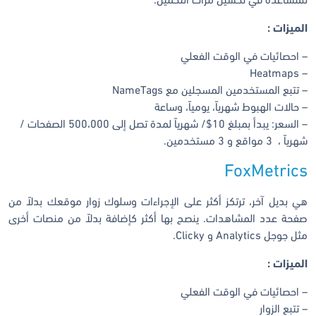
للمساعدة في تحسين مرات التحميل.
الميزات :
– احصائيات في الوقت الفعلي
– Heatmaps
– تتبع المستخدمين المسجلين مع NameTags
– حالات الهبوط شهرياً، يومياً، وساعة
– السعر: يبدأ بمبلغ 10$/ شهرياً لمدة تصل إلى 500،000 الصفحات /
شهرياً ، 3 مواقع و 3 مستخدمين.
FoxMetrics
هي بديل آخر، ترتكز أكثر على الإجراءات وسلوك زوار موقعك بدلاً من
صفحة عدد المشاهدات. ينصح بها أكثر كإضافة بدلاً من منصات أخرى
مثل جوجل Analytics و Clicky.
الميزات :
– احصائيات في الوقت الفعلي
– تتبع الزوار