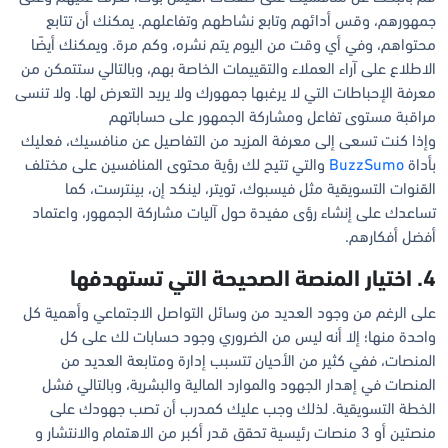
جمهورهم، وقس أدائهم وتابع نشاطهم وتفاعلهم. يمكنك أن تتابع
محتواهم، وفي أي وقت من اليوم يتم نشره، وكم مرة. ويمكنك أيضًا
الاطلاع على آراء العملاء والتقييمات الخاصة بهم، وبالتالي ستتمكن من
معرفة الإحباطات التي لا يرغبها جمهورك ولا يريد التعرض لها. ولا تنسى
مراقبة مستوى تفاعل ومشاركة الجمهور على حساباتهم
وإذا كنت تسعى إلى معرفة المزيد من التفاصيل عن منافسيك، فعليك
بأداة
BuzzSumo
والتي تتيح لك رؤية محتوى المنافسين على مختلف
القنوات التسويقية مثل فيسبوك، تويتر، لينكد إن، بينترست، كما
تساعدك على إنشاء رؤى مفيدة حول آليات مشاركة الجمهور، واعتماد
أفضل أفكارهم.
4. اختيار المنصة الصحيحة التي تستهدفها
على الرغم من وجود العديد من وسائل التواصل الاجتماعي وأهمية كل
واحدة منها؛ إلا أنه ليس من الضروري وجود حسابات لك على كل
المنصات، ففي كثير من الأحيان تتسبب إدارة ومتابعة العديد من
المنصات في إهدار الجهود والموارد المالية والبشرية، وبالتالي فشل
الخطة التسويقية. لذلك وجب عليك كمدرب أن تصب جهودك على
منصتين أو 3 منصات رئيسية تحقق قدر أكبر من الاهتمام والانتشار و