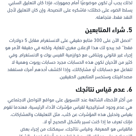
لذلك يجب أن تكون موضوعيًا أمام جمهورك، فإذا كان التعليق السلبي
يسلط الضوء على خطئك؛ فاشكره على النصيحة، وإن كان التعليق لأجل
النقد فقط، فتجاهله.
5. شراء المتابعين
“احصل الآن على 300 متابع حقيقي على الانستغرام مقابل 5 دولارات
فقط” قد يبدو لك هذا الإعلان مغري للغاية، ولكنه في حقيقة الأمر هو
إجراء غير قانوني ويتنافى مع خوارزمية الفيس بوك و الانستغرام. وفي
كثير من الأحيان تكون هذه الحسابات مجرد حسابات روبوت وهمية لا
تتفاعل مع حساباتك أو مشاركاتك، وإذا اكتشف أحدهم أمرك فستفقد
مصداقيتك وستخسر المتابعين الحقيقين.
6. عدم قياس نتائجك
من أكثر الأخطاء الشائعة عند التسويق على مواقع التواصل الاجتماعي
هي عدم وجود استراتيجية لقياس مؤشرات الأداء الرئيسية، فعندما تقوم
بقياس وتحليل هذه المؤشرات عن كثب، مثل التعليقات والمشاركات،
فإنك تعرف ما إذا كنت تسير بالشكل الصحيح أو لا.
فالقياس هو المعرفة. وقياس نتائجك، سيمكنك من إجراء بعض