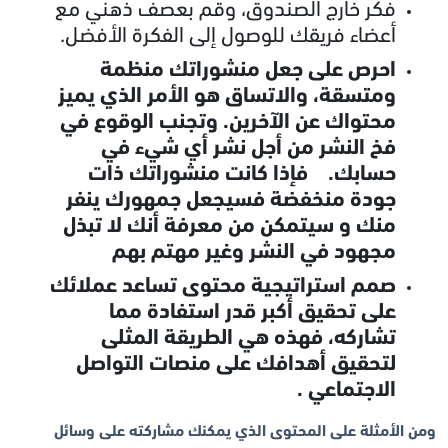
فكر خارج الصندوق، وقم بعصف ذهني مع
أعضاء فريقك للوصول إلى الفكرة الأفضل.
احرص على جعل منشوراتك منظمة
ومتسقة، والاتساق هو الأمر الذي يميز
محتواك عن الآخرين. وتجنب الوقوع في
فخ النشر من أجل نشر أي شيء في
حسابك. فإذا كانت منشوراتك ذات
جودة منخفضة فسيجعل جمهورك ينفر
منك و سيتمكن من معرفة أنك لا تبذل
مجهود في النشر وغير مهتم بهم
صمم استراتيجية محتوى تساعد عملائك
على تحقيق أكبر قدر استفادة مما
تشاركه، فهذه هي الطريقة المثلى
لتحقيق أهدافك على منصات التواصل
الاجتماعي .
ومن الأمثلة على المحتوى الذي يمكنك مشاركته على وسائل