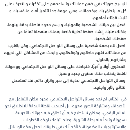
لترسيخ صورتك في ذهن عملائك وتساعدهم على تذكرك والتعرف على
كل ما يتعلق بك وبخدماتك، وهي مهمة جدًا لتتميز أمام منافسيك و
تثبت قوتك أمامهم.
افصل بين حياتك الشخصية والمهنية، وارسم حدود فاصلة بدقة بينهما،
ولذلك عليك إنشاء صفحة تجارية خاصة بعملك منفصلة تمامًا عن
صفحتك الشخصية.
اجعل لك بصمة شخصية على وسائل التواصل الاجتماعي، وكن بالقرب
من عملائك، تفهم حاجاتهم وتوقعاتهم، وابحث عن المشاكل التي لديهم
وشاركهم بالحلول.
المحتوى أولًا وأخيرًا، فنجاحك على وسائل التواصل الاجتماعي ووصولك
للقمة يتطلب منك محتوى جديد ومميز.
وسائل التواصل الاجتماعي بحاجة إلى صبر واتزان دائم، فلا تستعجل
النتائج وثابر واجتهد.
في الختام، لم تعد وسائل التواصل الاجتماعي مجرد مكان للتفاعل مع
الأصدقاء ومشاركة الصور معهم، بل أصبحت نقطة البداية للانطلاق نحو
العالم الرقمي، ومكان تستطيع فيه أن تطلق فيه دوراتك التدريبية
بسهولة وتبدأ منه رحلة الشهرة، وعند اتباعك لهذه الخطوات
والاستراتيجيات المضمونة، فتأكد أنك في طريقك لجعل هذه الوسائل