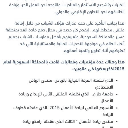
الخبرات وتشجيع الاستثمار والمبادرات والتوجه نحو العمل الحر، وزيادة
انطلاقهم نحو التعاون الإقليمي والدولي.
هذا بجانب التأكيد على دعم قدرات هؤلاء الشباب من خلال إقامة
ملتقى مخطط لهم ، ليقدم كل جديد في مجال دفع قادة الغد بمنطقة
عسير والمملكة السعودية، وتعريفهم بأفضل ممارسات الشباب بجميع
أنحاء العالم في مواجهة التحديات الحالية والمستقبلية التي قد
تعترضهم أثناء تطوير وتنمية أعمالهم.
هذا وهناك عدة مؤتمرات وفعاليات قامت بالمملكة السعودية لعام
2015نذكربعضها في عناوين:-
الذي نظمته الغرفة التجارية بالرياض.
منتدى الرياض
الاقتصادي
جامعة جازان.
الذي نظمته
الملتقى الثاني للإبداع وريادة
الأعمال
الأسبوع العالمي لريادة الأعمال 2015 الذي عقدته قطوف
الريادة.
منتدى ريادة الأعمال ” الثالث الذي عقدته ارامكو ريادة