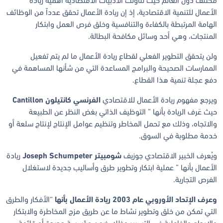
مختلف دول العالم حيث تناولت الأدبيات الاقتصادية أهمية ريادة
الأعمال للتنمية الاقتصادية، إذ إن ريادة الأعمال تحقق عدداً من الوظائف
الهامة المرتبطة بالكفاءة والتنافسية وخلق فرص العمل وابتكار
المنتجات، وهي أحد وسائل مكافحة البطالة.
ولن يتحقق التطوير الفعلي لقطاع ريادة الأعمال ما لم يتم تفعيل
الممارسات الصحيحة والبرامج المساعدة التي من شأنها المساهمة في
دفع عجلة تنمية هذا القطاع.
ويرجع مفهوم ريادة الأعمال للاقتصادي
الفرنسي كانتيلون
Cantillon
حيث عَرف الريادة بأنها ” التوظيف الذاتي بغض النظر عن الطبيعة
والاتجاه، وذلك مع تحمل المخاطر وتنظيم عوامل الإنتاج لإنتاج سلعة أو
خدمة مطلوبة في السوق.
ويُعرف الخبير الاقتصادي جوزيف
شومبيتر
Joseph Schumpeter
ريادة
الأعمال بأنها ” عملية ابتكار وتطوير طرق وأساليب جديدة لاستغلال
الفرص التجارية.
وعرف الإتحاد الأوروبي عام 2003 ريادة الأعمال بأنها
“الأفكار والطرق
التي تمكن من خلق وتطوير نشاط ما عن طريق مزج المخاطرة والابتكار