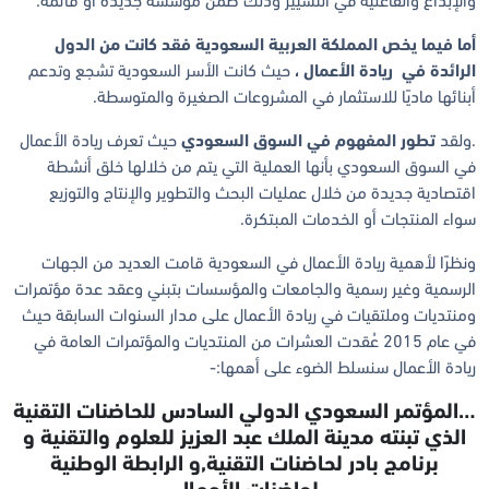
والإبداع والفاعلية في التسيير وذلك ضمن مؤسسة جديدة أو قائمة.
أما فيما يخص المملكة العربية السعودية فقد كانت من الدول
الرائدة في ريادة الأعمال ،
حيث كانت الأسر السعودية تشجع وتدعم
أبنائها ماديًا للاستثمار في المشروعات الصغيرة والمتوسطة.
.ولقد
تطور المفهوم في السوق السعودي
حيث تعرف ريادة الأعمال
في السوق السعودي بأنها العملية التي يتم من خلالها خلق أنشطة
اقتصادية جديدة من خلال عمليات البحث والتطوير والإنتاج والتوزيع
سواء المنتجات أو الخدمات المبتكرة.
ونظرًا لأهمية ريادة الأعمال في السعودية قامت العديد من الجهات
الرسمية وغير رسمية والجامعات والمؤسسات بتبني وعقد عدة مؤتمرات
ومنتديات وملتقيات في ريادة الأعمال على مدار السنوات السابقة حيث
في عام 2015 عُقدت العشرات من المنتديات والمؤتمرات العامة في
ريادة الأعمال سنسلط الضوء على أهمها:-
…المؤتمر السعودي الدولي السادس للحاضنات التقنية
الذي تبنته مدينة الملك عبد العزيز للعلوم والتقنية و
برنامج بادر لحاضنات التقنية,و الرابطة الوطنية