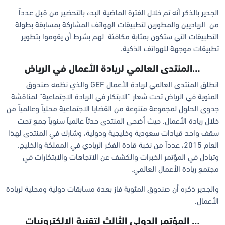
الجدير بالذكر أنه تم خلال الفترة الماضية البدء بالتحضير من قبل عدداً
من الرياديين والمطورين لتطبيقات الهواتف المشاركة بمسابقة بطولة
التطبيقات التي ستكون بمثابة مكافئة لهم بشرط أن يقوموا بتطوير
تطبيقات موجهة للهواتف الذكية.
…المنتدى العالمي لريادة الأعمال في الرياض
انطلق المنتدى العالمي لريادة الأعمال GEF والذي نظمه صندوق
المئوية في الرياض تحت شعار “الابتكار في الريادة الاجتماعية” لمناقشة
جدوى الحلول لمجموعة متنوعة من القضايا الاجتماعية محلياً وعالمياً من
خلال ريادة الأعمال. حيث أضحى المنتدى حدثاً عالمياً سنوياً جمع تحت
سقف واحد قيادات سعودية وخليجية ودولية، وشارك في المنتدى لهذا
العام 2015، عدداً من نخبة قادة الفكر الريادي في المملكة والخليج.
وتبادل في المؤتمر الخبرات والكشف عن الاتجاهات والابتكارات في
مجتمع ريادة الأعمال العالمي.
والجدير ذكره أن صندوق المئوية فاز بعدة مسابقات دولية ومحلية لريادة
الأعمال.
… المؤتمر الدولي الثالث لتقنية الإلكترونيات